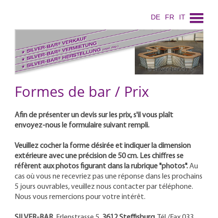
DE
FR
IT
Formes de bar / Prix
Afin de présenter un devis sur les prix, s'il vous plaît
envoyez-nous le formulaire suivant rempli.
Veuillez cocher la forme désirée et indiquer la dimension
extérieure avec une précision de 50 cm. Les chiffres se
réfèrent aux photos figurant dans la rubrique "photos".
Au
cas où vous ne recevriez pas une réponse dans les prochains
5 jours ouvrables, veuillez nous contacter par téléphone.
Nous vous remercions pour votre intérêt.
SILVER-BAR
, Erlenstrasse 5,
3612 Steffisburg
, Tél./Fax 033